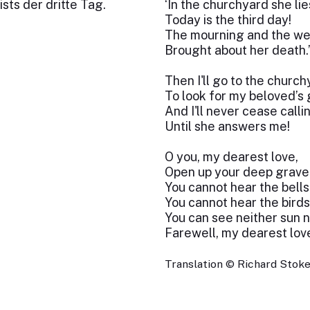
sts der dritte Tag.
‘In the churchyard she lie
Today is the third day!
The mourning and the w
Brought about her death.
Then I'll go to the church
To look for my beloved’s 
And I'll never cease calli
Until she answers me!
O you, my dearest love,
Open up your deep grave
You cannot hear the bells
You cannot hear the birds
You can see neither sun 
Farewell, my dearest love
Translation © Richard Stokes