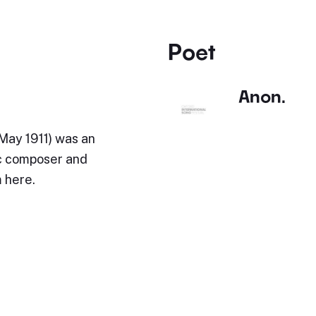
Poet
Anon.
 May 1911) was an
c composer and
 here.