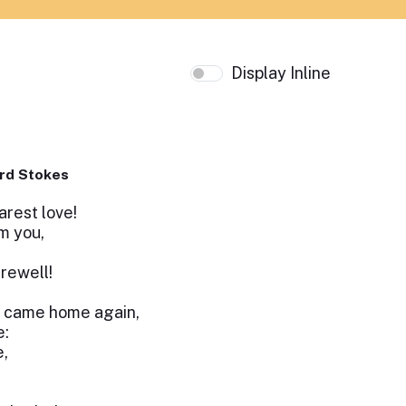
Display Inline
rd Stokes
arest love!
m you,
arewell!
 came home again,
e:
e,