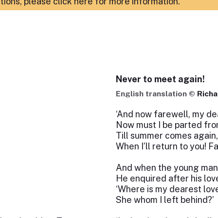
ations,
please click here for more information
.
Never to meet again!
English translation ©
Richa
‘And now farewell, my de
Now must I be parted fro
Till summer comes again,
When I’ll return to you! F
And when the young man
He enquired after his lov
‘Where is my dearest lov
She whom I left behind?’