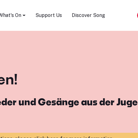
Song Festival
What's On
Support Us
Discover Song
en!
eder und Gesänge aus der Juge