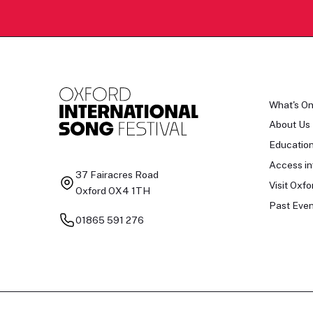
What's O
About Us
Educatio
Access in
37 Fairacres Road
Visit Oxfo
Oxford OX4 1TH
Past Even
01865 591 276