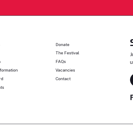
n
Donate
The Festival
J
n
FAQs
u
formation
Vacancies
rd
Contact
ts