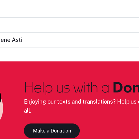
ene Asti
Help us with a
Don
Enjoying our texts and translations? Help us c
all.
Make a Donation