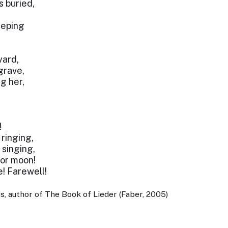
s buried,
eeping
’
yard,
grave,
ng her,
!
 ringing,
 singing,
nor moon!
! Farewell!
, author of The Book of Lieder (Faber, 2005)