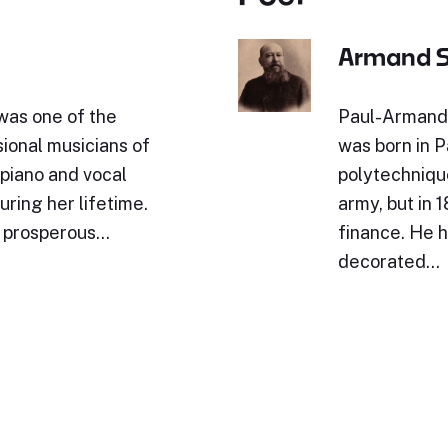
Armand Si
was one of the
Paul-Armand 
ional musicians of
was born in P
 piano and vocal
polytechnique
ring her lifetime.
army, but in
ly prosperous…
finance. He h
decorated…