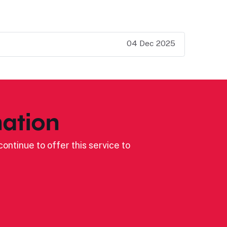
04 Dec 2025
ation
ontinue to offer this service to