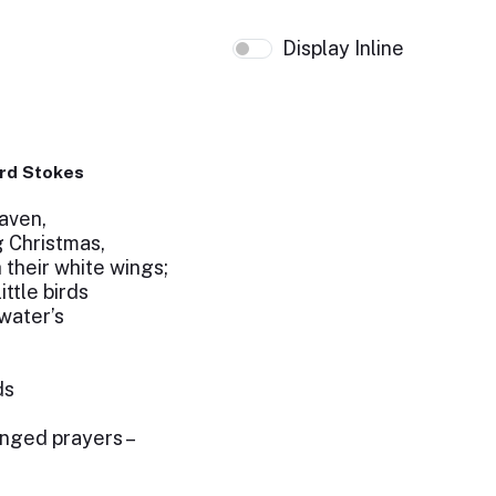
Display Inline
rd Stokes
eaven,
 Christmas,
their white wings;
ittle birds
water’s
ds
nged prayers –