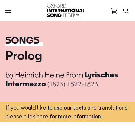
Oxford Internation
SONGS
Prolog
by
Heinrich Heine
From
Lyrisches
Intermezzo
(1823)
1822-1823
If you would like to use our texts and translations,
please click here for more information
.