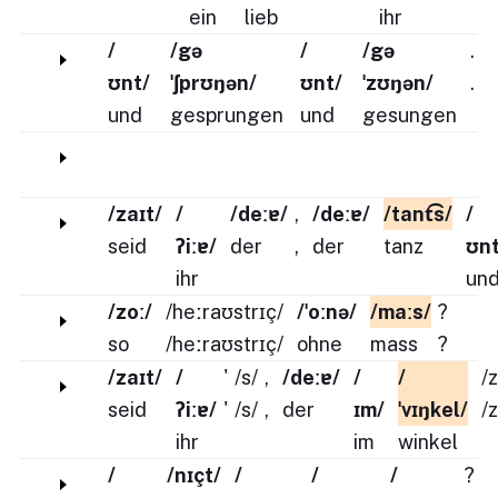
ein
lieb
ihr
/
/gə
/
/gə
.
ʊnt/
ˈʃprʊŋən/
ʊnt/
ˈzʊŋən/
.
und
gesprungen
und
gesungen
/zaɪt/
/
/deːɐ/
,
/deːɐ/
/tant͡s/
/
seid
ʔiːɐ/
der
,
der
tanz
ʊnt
ihr
un
/zoː/
/heːraʊstrɪç/
/ˈoːnə/
/maːs/
?
so
/heːraʊstrɪç/
ohne
mass
?
/zaɪt/
/
'
/s/
,
/deːɐ/
/
/
/
seid
ʔiːɐ/
'
/s/
,
der
ɪm/
ˈvɪŋkel/
/
ihr
im
winkel
/
/nɪçt/
/
/
/
?