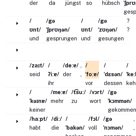
der
da
jüngst
so
hübsch
ˈʃpr
gesp
/
/gə
/
/gə
?
ʊnt/
ˈʃprʊŋən/
ʊnt/
ˈzʊŋən/
?
und
gesprungen
und
gesungen
/zaɪt/
/
/deːɐ/
,
/
/
/
seid
ʔiːɐ/
der
,
ˈfoːɐ/
ˈdɛsən/
ˈkeː
ihr
vor
dessen
keh
/
/meːɐ/
/t͡suː/
/vɔrt/
/gə
ˈkəɪnɐ/
mehr
zu
wort
ˈkɔmmən/
keiner
gekomme
/haːpt/
/diː/
/
/fɔl/
/gə
,
habt
die
ˈbakən/
voll
ˈnɔmən/
,