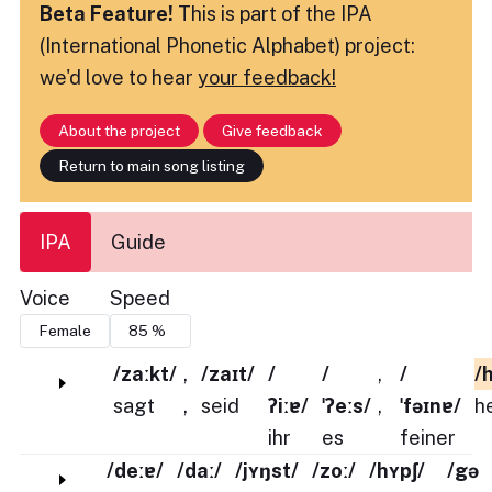
Beta Feature!
This is part of the IPA
(International Phonetic Alphabet) project:
we'd love to hear
your feedback!
About the project
Give feedback
Return to main song listing
IPA
Guide
Voice
Speed
/zaːkt/
,
/zaɪt/
/
/
,
/
/
sagt
,
seid
ʔiːɐ/
ˈʔeːs/
,
ˈfəɪnɐ/
h
ihr
es
feiner
/deːɐ/
/daː/
/jʏŋst/
/zoː/
/hʏpʃ/
/gə