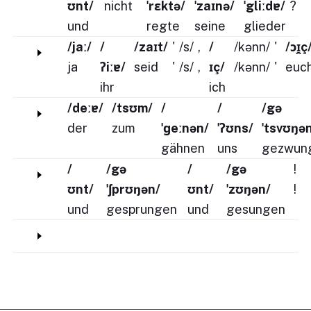
ʊnt/
nicht
ˈrɛktə/
ˈzaɪnə/
ˈgliːdɐ/
?
und
regte
seine
glieder
/jaː/
/
/zaɪt/
'
/s/
,
/
/kənn/
'
/ɔɪ̯ç
ja
ʔiːɐ/
seid
'
/s/
,
ɪç/
/kənn/
'
euc
ihr
ich
/deːɐ/
/tsʊm/
/
/
/gə
der
zum
ˈɡeːnən/
ˈʔʊns/
ˈtsvʊŋə
gähnen
uns
gezwun
/
/gə
/
/gə
!
ʊnt/
ˈʃprʊŋən/
ʊnt/
ˈzʊŋən/
!
und
gesprungen
und
gesungen