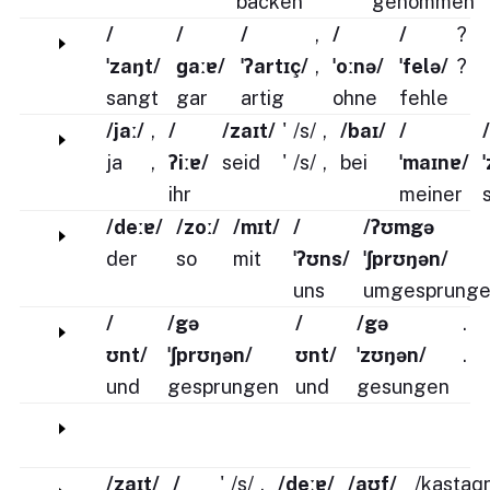
backen
genommen
/
/
/
,
/
/
?
ˈzaŋt/
ɡaːɐ/
ˈʔartɪç/
,
ˈoːnə/
ˈfelə/
?
sangt
gar
artig
ohne
fehle
/jaː/
,
/
/zaɪt/
'
/s/
,
/baɪ/
/
/
ja
,
ʔiːɐ/
seid
'
/s/
,
bei
ˈmaɪnɐ/
ihr
meiner
/deːɐ/
/zoː/
/mɪt/
/
/ʔʊmgə
der
so
mit
ˈʔʊns/
ˈʃprʊŋən/
uns
umgesprung
/
/gə
/
/gə
.
ʊnt/
ˈʃprʊŋən/
ʊnt/
ˈzʊŋən/
.
und
gesprungen
und
gesungen
/zaɪt/
/
'
/s/
,
/deːɐ/
/aʊf/
/kastaɡ