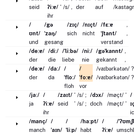
seid
ʔiːɐ/
'
/s/
,
der
auf
/kastaɡ
ihr
/
/gə
/zɪç/
/nɪçt/
/fɛːɐ
,
ʊnt/
ˈzaŋ/
sich
nicht
ˈʃtant/
,
und
gesang
verstand
/deːɐ/
/diː/
/ˈliːbə/
/niː/
/gəˈkannt/
,
der
die
liebe
nie
gekannt
,
/deːɐ/
/daː/
/
/
/vaɪbərkətən/
?
der
da
ˈfloː/
ˈfoːɐ/
/vaɪbərkətən/
?
floh
vor
/jaː/
/
/zaɪt/
'
/s/
;
/dɔx/
/møçt/
'
/
ja
ʔiːɐ/
seid
'
/s/
;
doch
/møçt/
'
ɪ
ihr
i
/manç/
/
/
/haːpt/
/
/ˈʔʊmˌ
manch
ˈaɪn/
ˈliːp/
habt
ʔiːɐ/
umsch