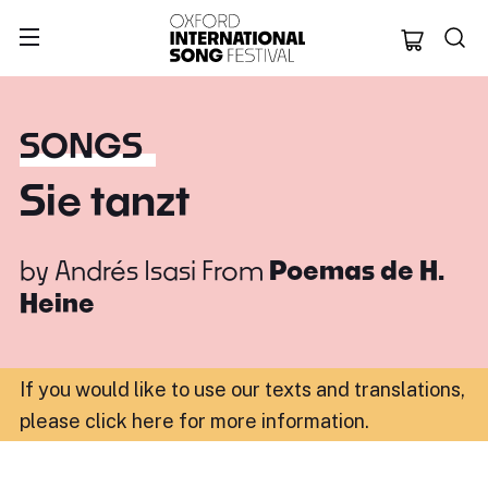
Oxford Internation
SONGS
Sie tanzt
by
Andrés Isasi
From
Poemas de H.
Heine
If you would like to use our texts and translations,
please click here for more information
.