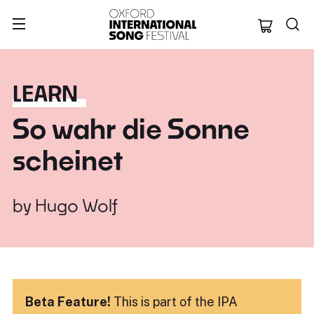
Oxford Internation
LEARN
So wahr die Sonne
scheinet
by
Hugo Wolf
Beta Feature!
This is part of the IPA