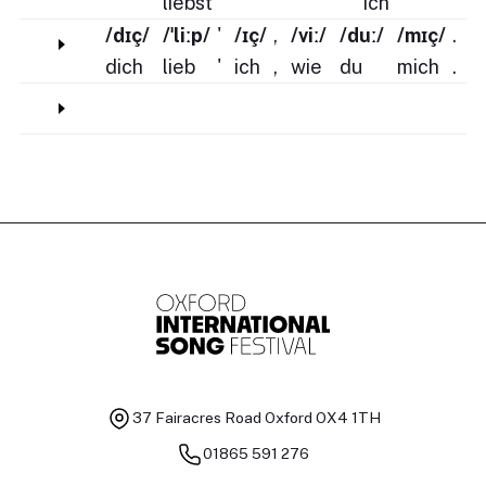
liebst
ich
/dɪç/
/ˈliːp/
'
/ɪç/
,
/viː/
/duː/
/mɪç/
.
dich
lieb
'
ich
,
wie
du
mich
.
37 Fairacres Road
Oxford OX4 1TH
01865 591 276