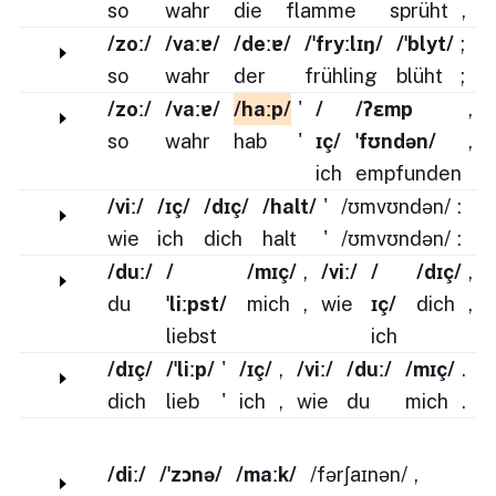
so
wahr
die
flamme
sprüht
,
/zoː/
/vaːɐ/
/deːɐ/
/ˈfryːlɪŋ/
/ˈblyt/
;
so
wahr
der
frühling
blüht
;
/zoː/
/vaːɐ/
/haːp/
'
/
/ʔɛmp
,
so
wahr
hab
'
ɪç/
ˈfʊndən/
,
ich
empfunden
/viː/
/ɪç/
/dɪç/
/halt/
'
/ʊmvʊndən/
:
wie
ich
dich
halt
'
/ʊmvʊndən/
:
/duː/
/
/mɪç/
,
/viː/
/
/dɪç/
,
du
ˈliːpst/
mich
,
wie
ɪç/
dich
,
liebst
ich
/dɪç/
/ˈliːp/
'
/ɪç/
,
/viː/
/duː/
/mɪç/
.
dich
lieb
'
ich
,
wie
du
mich
.
/diː/
/ˈzɔnə/
/maːk/
/fərʃaɪnən/
,