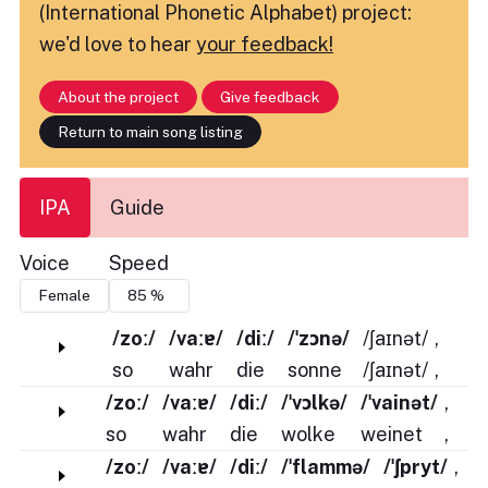
(International Phonetic Alphabet) project:
we'd love to hear
your feedback!
About the project
Give feedback
Return to main song listing
IPA
Guide
Voice
Speed
/zoː/
/vaːɐ/
/diː/
/ˈzɔnə/
/ʃaɪnət/
,
so
wahr
die
sonne
/ʃaɪnət/
,
/zoː/
/vaːɐ/
/diː/
/ˈvɔlkə/
/ˈvainət/
,
so
wahr
die
wolke
weinet
,
/zoː/
/vaːɐ/
/diː/
/ˈflammə/
/ˈʃpryt/
,