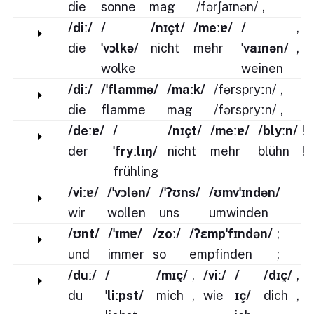
die
sonne
mag
/fərʃaɪnən/
,
/diː/
/
/nɪçt/
/meːɐ/
/
,
die
ˈvɔlkə/
nicht
mehr
ˈvaɪnən/
,
wolke
weinen
/diː/
/ˈflammə/
/maːk/
/fərspryːn/
,
die
flamme
mag
/fərspryːn/
,
/deːɐ/
/
/nɪçt/
/meːɐ/
/blyːn/
!
der
ˈfryːlɪŋ/
nicht
mehr
blühn
!
frühling
/viːɐ/
/ˈvɔlən/
/ˈʔʊns/
/ʊmvˈɪndən/
wir
wollen
uns
umwinden
/ʊnt/
/ˈɪmɐ/
/zoː/
/ʔɛmpˈfɪndən/
;
und
immer
so
empfinden
;
/duː/
/
/mɪç/
,
/viː/
/
/dɪç/
,
du
ˈliːpst/
mich
,
wie
ɪç/
dich
,