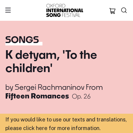
Oxford Internation
SONGS
K detyam, 'To the
children'
by
Sergei Rachmaninov
From
Fifteen Romances
Op. 26
If you would like to use our texts and translations,
please click here for more information
.