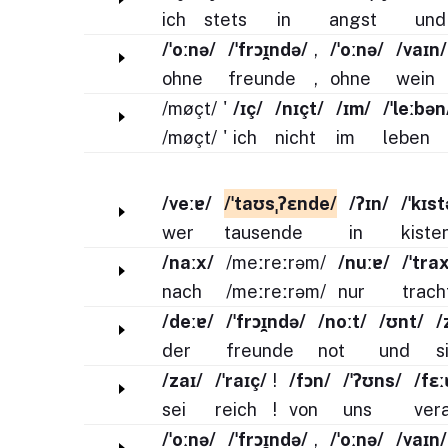
ich
stets
in
angst
und
/ˈoːnə/
/ˈfrɔɪ̯ndə/
,
/ˈoːnə/
/vaɪn/
ohne
freunde
,
ohne
wein
/møçt/
'
/ɪç/
/nɪçt/
/ɪm/
/ˈleːbən
/møçt/
'
ich
nicht
im
leben
/veːɐ/
/ˈtaʊsˌʔɛnde/
/ʔɪn/
/ˈkɪs
wer
tausende
in
kiste
/naːx/
/meːreːrəm/
/nuːɐ/
/ˈtra
nach
/meːreːrəm/
nur
trach
/deːɐ/
/ˈfrɔɪ̯ndə/
/noːt/
/ʊnt/
/
der
freunde
not
und
s
/zaɪ/
/ˈraɪç/
!
/fɔn/
/ˈʔʊns/
/fɛː
sei
reich
!
von
uns
ver
/ˈoːnə/
/ˈfrɔɪ̯ndə/
,
/ˈoːnə/
/vaɪn/