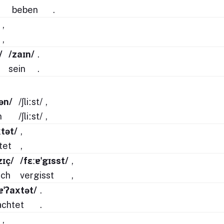
beben
.
,
,
/
/zaɪn/
.
sein
.
tən/
/ʃliːst/
,
n
/ʃliːst/
,
xtət/
,
tet
,
zɪç/
/fɛːɐˈgɪsst/
,
ich
vergisst
,
ɐˈʔaxtət/
.
achtet
.
,