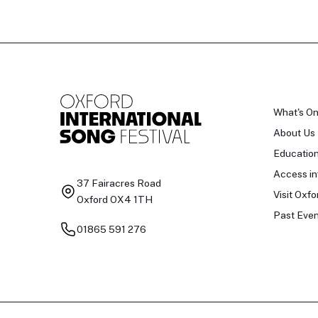
What's O
About Us
Educatio
Access in
37 Fairacres Road
Visit Oxfo
Oxford OX4 1TH
Past Even
01865 591 276