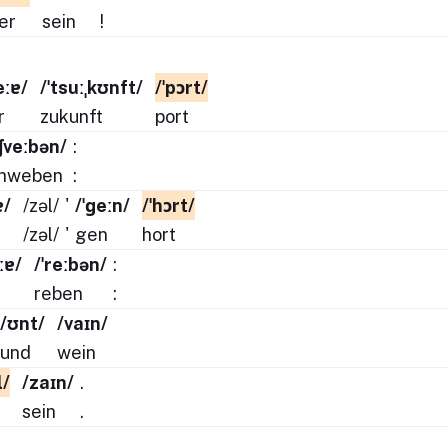
er
sein
!
eːɐ/
/ˈtsuːˌkʊnft/
/ˈpɔrt/
r
zukunft
port
ˈʃveːbən/
:
chweben
:
ɐ/
/zəl/
'
/ˈɡeːn/
/ˈhɔrt/
/zəl/
'
gen
hort
ːɐ/
/ˈreːbən/
:
reben
:
/ʊnt/
/vaɪn/
und
wein
l/
/zaɪn/
.
sein
.