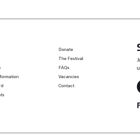
n
Donate
The Festival
J
n
FAQs
u
formation
Vacancies
rd
Contact
ts