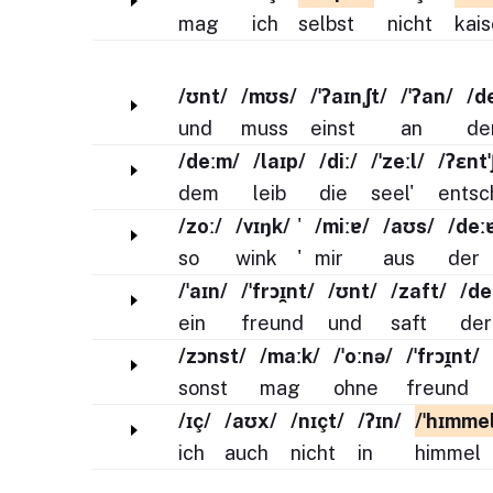
mag
ich
selbst
nicht
kais
/ʊnt/
/mʊs/
/ˈʔaɪnˌʃt/
/ˈʔan/
/d
und
muss
einst
an
de
/deːm/
/laɪp/
/diː/
/ˈzeːl/
/ʔɛnt
dem
leib
die
seel'
ents
/zoː/
/vɪŋk/
'
/miːɐ/
/aʊs/
/deː
so
wink
'
mir
aus
der
/ˈaɪn/
/ˈfrɔɪ̯nt/
/ʊnt/
/zaft/
/de
ein
freund
und
saft
der
/zɔnst/
/maːk/
/ˈoːnə/
/ˈfrɔɪ̯nt/
sonst
mag
ohne
freund
/ɪç/
/aʊx/
/nɪçt/
/ʔɪn/
/ˈhɪmme
ich
auch
nicht
in
himmel