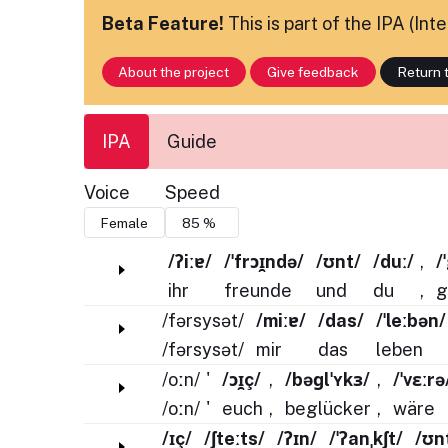
Beta Feature!
This is part of the IPA (In
About the project
Give feedback
Return t
IPA
Guide
Voice
Speed
/ʔiːɐ/
/ˈfrɔɪ̯ndə/
/ʊnt/
/duː/
,
/
ihr
freunde
und
du
,
g
/fərsysət/
/miːɐ/
/das/
/ˈleːbən/
/fərsysət/
mir
das
leben
/oːn/
'
/ɔɪ̯ç/
,
/bəɡlˈʏkɜ/
,
/ˈvɛːrə
/oːn/
'
euch
,
beglücker
,
wäre
/ɪç/
/ʃteːts/
/ʔɪn/
/ˈʔanˌkʃt/
/ʊn