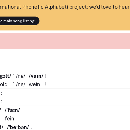
ternational Phonetic Alphabet) project: we'd love to hea
o main song listing
ˈgɔlt/
'
/nɐ/
/vaɪn/
!
old
'
/nɐ/
wein
!
:
:
/
/ˈfaɪn/
fein
t/
/ˈbeːbən/
.