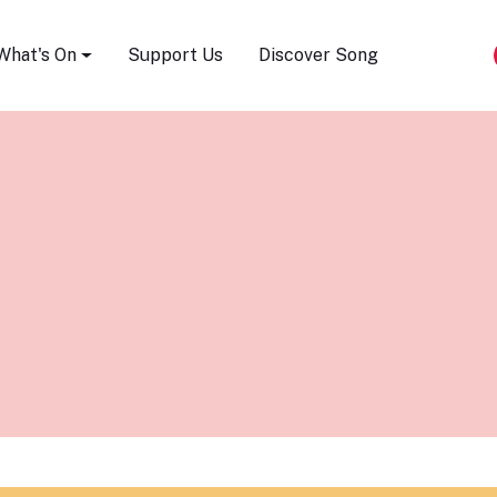
Song Festival
What's On
Support Us
Discover Song