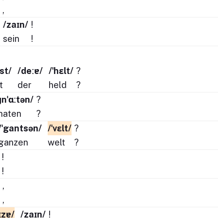
,
/zaɪn/
!
sein
!
ɪst/
/deːɐ/
/ˈhɛlt/
?
t
der
held
?
nˈɑːtən/
?
naten
?
/ˈgantsən/
/ˈvɛlt/
?
ganzen
welt
?
!
!
,
,
ɪzɐ/
/zaɪn/
!