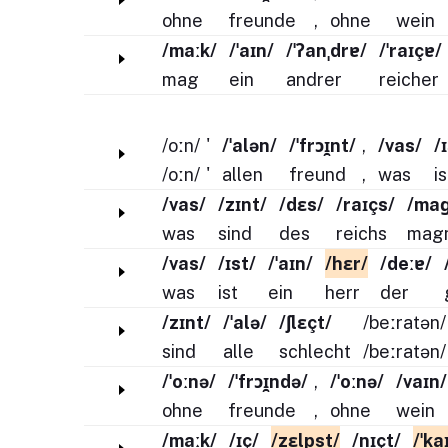
ohne
freunde
,
ohne
wein
/maːk/
/ˈaɪn/
/ˈʔanˌdrɐ/
/ˈraɪçɐ/
mag
ein
andrer
reicher
/oːn/
'
/ˈalən/
/ˈfrɔɪ̯nt/
,
/vas/
/
/oːn/
'
allen
freund
,
was
is
/vas/
/zɪnt/
/dɛs/
/raɪçs/
/maɡ
was
sind
des
reichs
mag
/vas/
/ɪst/
/ˈaɪn/
/hɛr/
/deːɐ/
was
ist
ein
herr
der
/zɪnt/
/ˈalə/
/ʃlɛçt/
/beːratən/
sind
alle
schlecht
/beːratən/
/ˈoːnə/
/ˈfrɔɪ̯ndə/
,
/ˈoːnə/
/vaɪn/
ohne
freunde
,
ohne
wein
/maːk/
/ɪç/
/zɛlpst/
/nɪçt/
/ˈka