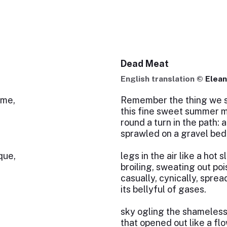
Dead Meat
English translation ©
Elean
âme,
Remember the thing we s
this fine sweet summer m
e
round a turn in the path: a
sprawled on a gravel bed
que,
legs in the air like a hot sl
broiling, sweating out poi
casually, cynically, sprea
its bellyful of gases.
sky ogling the shameles
that opened out like a flo