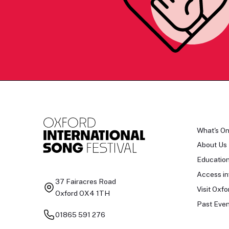
What's O
About Us
Educatio
Access in
37 Fairacres Road
Visit Oxfo
Oxford OX4 1TH
Past Even
01865 591 276