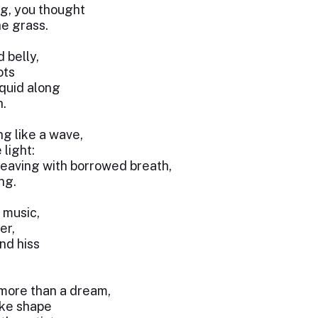
g, you thought
he grass.
 belly,
ots
iquid along
h.
g like a wave,
light:
heaving with borrowed breath,
ng.
 music,
er,
nd hiss
 more than a dream,
ake shape