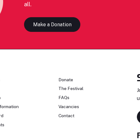
all.
Make a Donation
n
Donate
The Festival
J
n
FAQs
u
formation
Vacancies
rd
Contact
ts