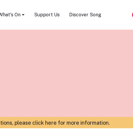
Song Festival
What's On
Support Us
Discover Song
ations,
please click here for more information
.