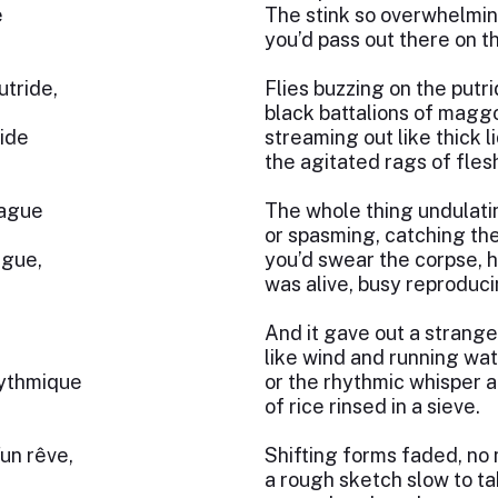
e
The stink so overwhelmin
you’d pass out there on t
tride,
Flies buzzing on the putrid
black battalions of magg
uide
streaming out like thick l
the agitated rags of fles
vague
The whole thing undulatin
or spasming, catching the 
ague,
you’d swear the corpse, 
was alive, busy reproduci
And it gave out a strange
like wind and running wat
rythmique
or the rhythmic whisper a
of rice rinsed in a sieve.
'un rêve,
Shifting forms faded, no
a rough sketch slow to t