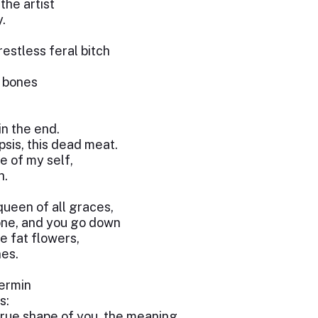
the artist
.
restless feral bitch
e bones
in the end.
psis, this dead meat.
e of my self,
h.
 queen of all graces,
done, and you go down
e fat flowers,
nes.
vermin
s:
true shape of you, the meaning