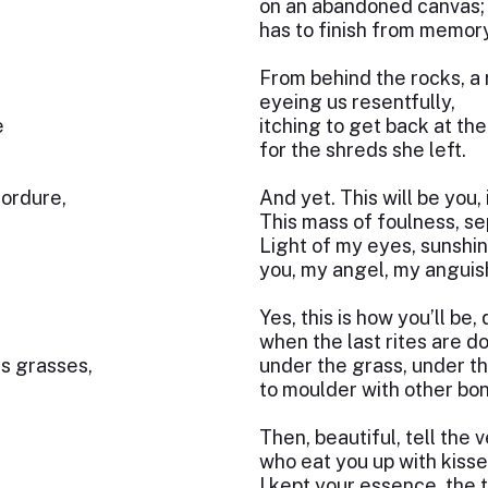
on an abandoned canvas; 
has to finish from memory
From behind the rocks, a 
eyeing us resentfully,
e
itching to get back at th
for the shreds she left.
 ordure,
And yet. This will be you, 
This mass of foulness, se
Light of my eyes, sunshin
you, my angel, my anguis
Yes, this is how you’ll be,
when the last rites are 
ns grasses,
under the grass, under th
to moulder with other bo
Then, beautiful, tell the 
who eat you up with kisse
I kept your essence, the 