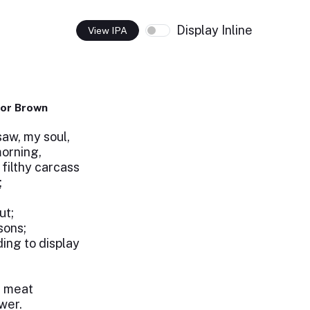
Display Inline
View IPA
or Brown
aw, my soul,
orning,
 filthy carcass
;
ut;
sons;
ding to display
s meat
wer.