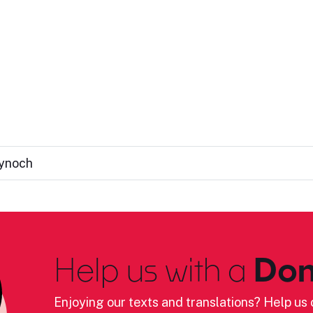
Kynoch
Help us with a
Don
Enjoying our texts and translations? Help us c