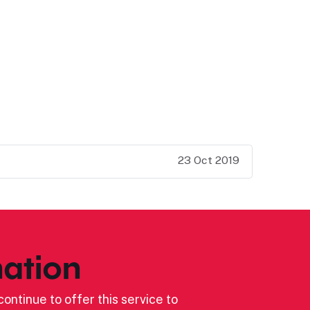
23 Oct 2019
ation
ontinue to offer this service to