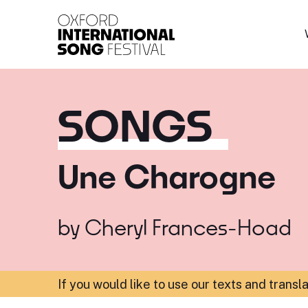
Oxford International 
SONGS
Une Charogne
by
Cheryl Frances-Hoad
If you would like to use our texts and transl