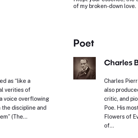
of my broken-down love.
Poet
Charles 
d as “like a
Charles Pier
l verities of
also produced
“a voice overflowing
critic, and p
h the discipline and
Poe. His mos
them” (The…
Flowers of Ev
of…