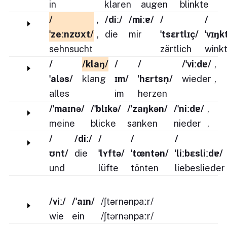
in
klaren
augen
blinkte
/
,
/diː/
/miːɐ/
/
/
ˈzeːnzʊxt/
,
die
mir
ˈtsɛrtlɪç/
ˈvɪŋk
sehnsucht
zärtlich
wink
/
/klaŋ/
/
/
/ˈviːdɐ/
,
ˈaləs/
klang
ɪm/
ˈhɛrtsn̩/
wieder
,
alles
im
herzen
/ˈmaɪnə/
/ˈblɪkə/
/ˈzaŋkən/
/ˈniːdɐ/
,
meine
blicke
sanken
nieder
,
/
/diː/
/
/
/
ʊnt/
die
ˈlʏftə/
ˈtœntən/
ˈliːbɛsliːdɐ/
und
lüfte
tönten
liebeslieder
/viː/
/ˈaɪn/
/ʃtərnənpaːr/
wie
ein
/ʃtərnənpaːr/