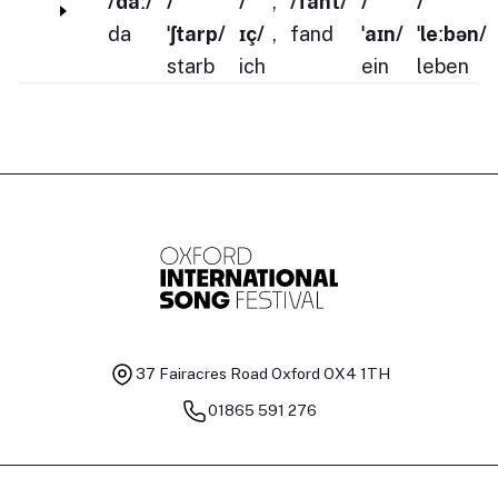
/daː/
/
/
,
/fant/
/
/
da
ˈʃtarp/
ɪç/
,
fand
ˈaɪn/
ˈleːbən/
starb
ich
ein
leben
37 Fairacres Road
Oxford OX4 1TH
01865 591 276