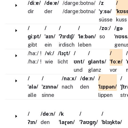
/diːɐ/
/deːɐ/
/darɡeːbotnə/
/z
/
dir
der
/darɡeːbotnə/
ˈyːsə/
ˈkʊs
süsse
kuss
/
/
/
/
/zoː/
/gə
ɡiːpt/
ˈaɪn/
ˈʔɪrdɪʃ/
ˈleːbən/
so
ˈnʊss
gibt
ein
irdisch
leben
genu
/haː/
!
/viː/
/lɪçt/
/
/
/
/
/haː/
!
wie
licht
ʊnt/
ɡlants/
ˈfoːɐ/
und
glanz
vor
/
/
/naːx/
/deːn/
/
/
ˈalə/
ˈzɪnnə/
nach
den
ˈlɪppən/
ˈʃt
alle
sinne
lippen
str
/
/deːn/
/k
/
/
ʔɪn/
den
ˈlaɽən/
ˈʔaʊɡŋ̩/
ˈblɪŋktə/