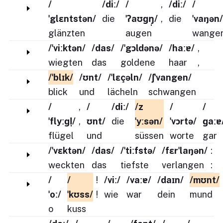
/
/diː/
/
,
/diː/
/
ˈglɛntstən/
die
ˈʔaʊɡŋ̩/
,
die
ˈvaŋən/
glänzten
augen
wange
/ˈviːktən/
/das/
/ˈgɔldənə/
/haːɐ/
,
wiegten
das
goldene
haar
,
/ˈblɪk/
/ʊnt/
/ˈlɛçəln/
/ʃˈvangen/
blick
und
lächeln
schwangen
/
,
/
/diː/
/z
/
/
ˈflyːɡl̩/
,
ʊnt/
die
ˈyːsən/
ˈvɔrtə/
ɡaːɐ
flügel
und
süssen
worte
gar
/ˈvɛktən/
/das/
/ˈtiːfstə/
/fɛrˈlaŋən/
:
weckten
das
tiefste
verlangen
:
/
/
!
/viː/
/vaːɐ/
/daɪn/
/mʊnt/
ˈoː/
ˈkʊss/
!
wie
war
dein
mund
o
kuss