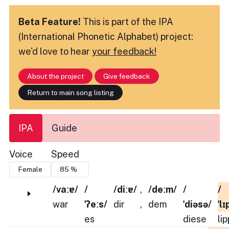
Beta Feature!
This is part of the IPA
(International Phonetic Alphabet) project:
we'd love to hear
your feedback!
About the project
Give feedback
Return to main song listing
IPA
Guide
Voice
Speed
/vaːɐ/
/
/diːɐ/
,
/deːm/
/
/
war
ˈʔeːs/
dir
,
dem
ˈdiəsə/
ˈl
es
diese
li