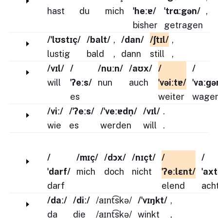
hast
du
mich
ˈheːɐ/
ˈtrɑːgən/
,
bisher
getragen
/ˈlʊstɪç/
/balt/
,
/dan/
/ʃtɪl/
,
lustig
bald
,
dann
still
,
/vɪl/
/
/nuːn/
/aʊx/
/
/
will
ˈʔeːs/
nun
auch
ˈvəiːtɐ/
ˈvaːɡə
es
weiter
wage
/viː/
/ˈʔeːs/
/ˈveːɐdn̩/
/vɪl/
.
wie
es
werden
will
.
/
/mɪç/
/dɔx/
/nɪçt/
/
/
ˈdarf/
mich
doch
nicht
ˈʔeːlɛnt/
ˈax
darf
elend
ach
/daː/
/diː/
/aɪnt͡skə/
/ˈvɪŋkt/
,
da
die
/aɪnt͡skə/
winkt
,