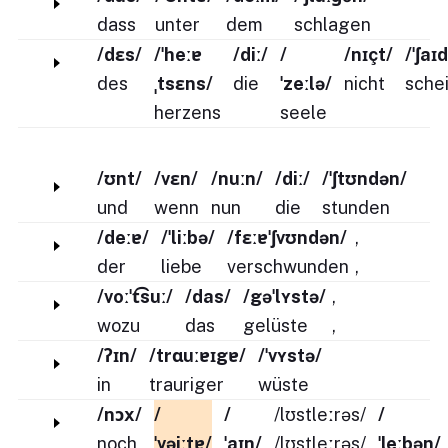
dass
unter
dem
schlagen
/dɛs/
/ˈheːɐ
/diː/
/
/nɪçt/
/ˈʃaɪ
des
ˌtsɛns/
die
ˈzeːlə/
nicht
sche
herzens
seele
/ʊnt/
/vɛn/
/nuːn/
/diː/
/ˈʃtʊndən/
und
wenn
nun
die
stunden
/deːɐ/
/ˈliːbə/
/fɛːɐˈʃvʊndən/
,
der
liebe
verschwunden
,
/voːˈt͡suː/
/das/
/gəˈlʏstə/
,
wozu
das
gelüste
,
/ʔɪn/
/trɑuːɐɪgɐ/
/ˈvʏstə/
in
trauriger
wüste
/nɔx/
/
/
/lʊstleːrəs/
/
noch
ˈvəiːtɐ/
ˈaɪn/
/lʊstleːrəs/
ˈleːbən/