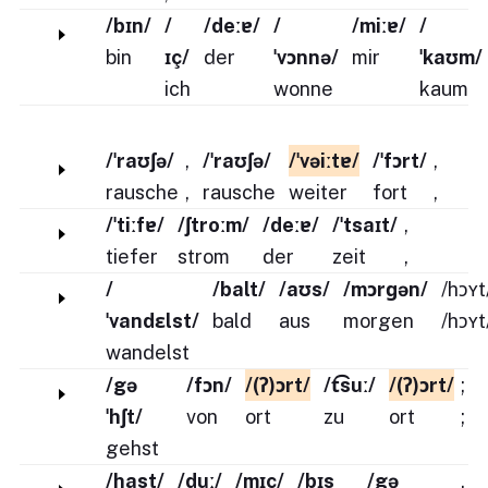
/bɪn/
/
/deːɐ/
/
/miːɐ/
/
bin
ɪç/
der
ˈvɔnnə/
mir
ˈkaʊm/
ich
wonne
kaum
/ˈraʊʃə/
,
/ˈraʊʃə/
/ˈvəiːtɐ/
/ˈfɔrt/
,
rausche
,
rausche
weiter
fort
,
/ˈtiːfɐ/
/ʃtroːm/
/deːɐ/
/ˈtsaɪt/
,
tiefer
strom
der
zeit
,
/
/balt/
/aʊs/
/mɔrɡən/
/hɔʏt
ˈvandɛlst/
bald
aus
morgen
/hɔʏt
wandelst
/gə
/fɔn/
/(ʔ)ɔrt/
/t͡suː/
/(ʔ)ɔrt/
;
ˈhʃt/
von
ort
zu
ort
;
gehst
/hast/
/duː/
/mɪç/
/bɪs
/gə
,