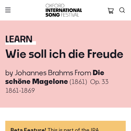
Oxford Internation
LEARN
Wie soll ich die Freude
by
Johannes Brahms
From
Die
schöne Magelone
(1861)
Op. 33
1861-1869
Beta Feature!
This is part of the IPA