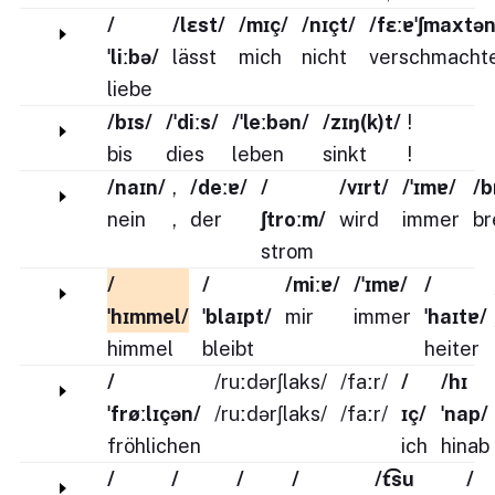
/
/lɛst/
/mɪç/
/nɪçt/
/fɛːɐˈʃmaxtən
ˈliːbə/
lässt
mich
nicht
verschmacht
liebe
/bɪs/
/ˈdiːs/
/ˈleːbən/
/zɪŋ(k)t/
!
bis
dies
leben
sinkt
!
/naɪn/
,
/deːɐ/
/
/vɪrt/
/ˈɪmɐ/
/b
nein
,
der
ʃtroːm/
wird
immer
br
strom
/
/
/miːɐ/
/ˈɪmɐ/
/
ˈhɪmmel/
ˈblaɪpt/
mir
immer
ˈhaɪtɐ/
himmel
bleibt
heiter
/
/ruːdərʃlaks/
/faːr/
/
/hɪ
ˈfrøːlɪçən/
/ruːdərʃlaks/
/faːr/
ɪç/
ˈnap/
fröhlichen
ich
hinab
/
/
/
/
/t͡su
/