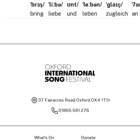
ˈbrɪŋ/
ˈliːbə/
ʊnt/
ˈleːbən/
ˈɡlaɪç/
ˈʔa
bring
liebe
und
leben
zugleich
an
37 Fairacres Road
Oxford OX4 1TH
01865 591 276
What's On
Donate