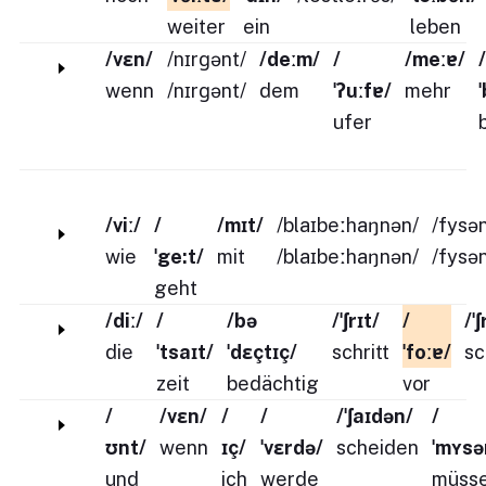
weiter
ein
leben
/vɛn/
/nɪrɡənt/
/deːm/
/
/meːɐ/
/
wenn
/nɪrɡənt/
dem
ˈʔuːfɐ/
mehr
ufer
/viː/
/
/mɪt/
/blaɪbeːhaŋnən/
/fysə
wie
ˈge:t/
mit
/blaɪbeːhaŋnən/
/fysə
geht
/diː/
/
/bə
/ˈʃrɪt/
/
/ˈʃ
die
ˈtsaɪt/
ˈdɛçtɪç/
schritt
ˈfoːɐ/
sc
zeit
bedächtig
vor
/
/vɛn/
/
/
/ˈʃaɪdən/
/
ʊnt/
wenn
ɪç/
ˈvɛrdə/
scheiden
ˈmʏsə
und
ich
werde
müss