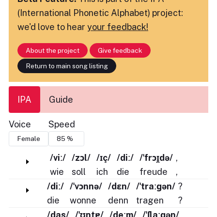
(International Phonetic Alphabet) project:
we'd love to hear
your feedback!
About the project
Give feedback
Return to main song listing
IPA
Guide
Voice
Speed
/viː/
/zɔl/
/ɪç/
/diː/
/ˈfrɔɪ̯də/
,
wie
soll
ich
die
freude
,
/diː/
/ˈvɔnnə/
/dɛn/
/ˈtraːɡən/
?
die
wonne
denn
tragen
?
/das/
/ˈʊntɐ/
/deːm/
/ˈʃlaːɡən/