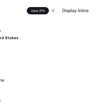
Display Inline
View IPA
s
rd Stokes
me
?