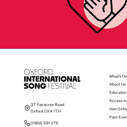
What's O
About Us
Educatio
Access in
37 Fairacres Road
Visit Oxfo
Oxford OX4 1TH
Past Even
01865 591 276