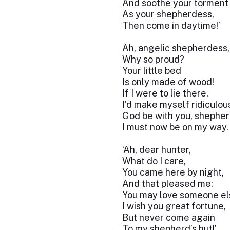
And soothe your torment
As your shepherdess,
Then come in daytime!’
Ah, angelic shepherdess,
Why so proud?
Your little bed
Is only made of wood!
If I were to lie there,
I’d make myself ridiculou
God be with you, shepher
I must now be on my way.
‘Ah, dear hunter,
What do I care,
You came here by night,
And that pleased me:
You may love someone el
I wish you great fortune,
But never come again
To my shepherd’s hut!’