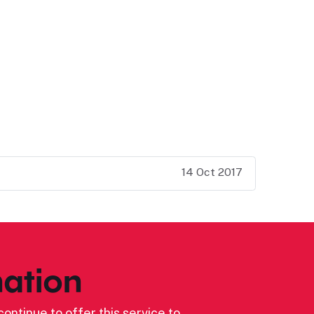
14 Oct 2017
ation
ontinue to offer this service to