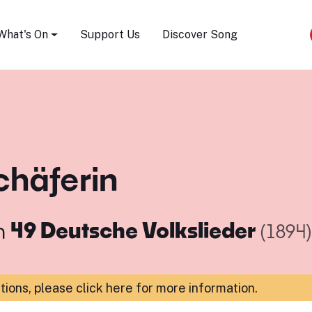
Song Festival
What's On
Support Us
Discover Song
chäferin
m
49 Deutsche Volkslieder
(1894)
ations,
please click here for more information
.