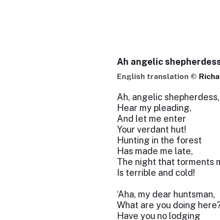
Ah angelic shepherdes
English translation ©
Richa
Ah, angelic shepherdess,
Hear my pleading,
And let me enter
Your verdant hut!
Hunting in the forest
Has made me late,
The night that torments 
Is terrible and cold!
‘Aha, my dear huntsman,
What are you doing here
Have you no lodging