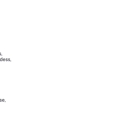
s,
dess,
se,