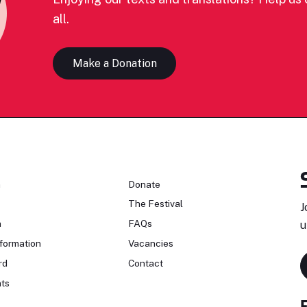
all.
Make a Donation
n
Donate
The Festival
J
n
FAQs
u
formation
Vacancies
rd
Contact
ts