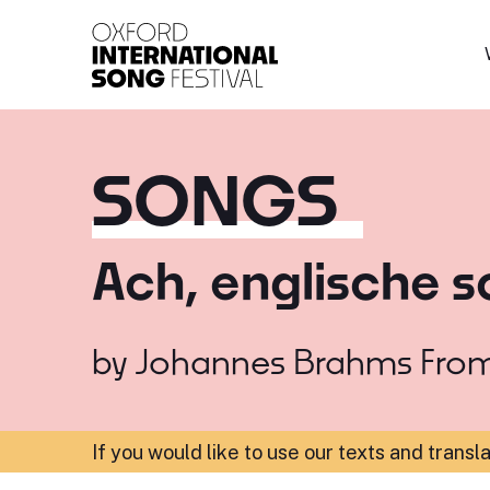
Oxford International 
SONGS
Ach, englische s
by
Johannes Brahms
Fro
If you would like to use our texts and transl