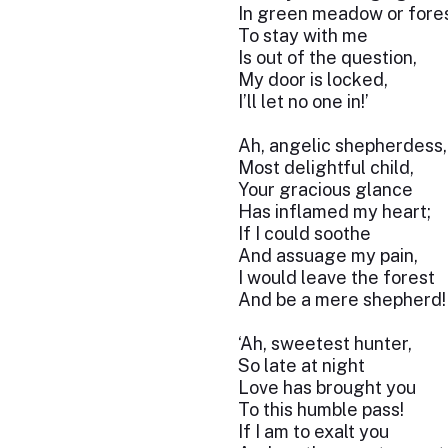
In green meadow or fore
To stay with me
Is out of the question,
My door is locked,
I’ll let no one in!’
Ah, angelic shepherdess,
Most delightful child,
Your gracious glance
Has inflamed my heart;
If I could soothe
And assuage my pain,
I would leave the forest
And be a mere shepherd!
‘Ah, sweetest hunter,
So late at night
Love has brought you
To this humble pass!
If I am to exalt you