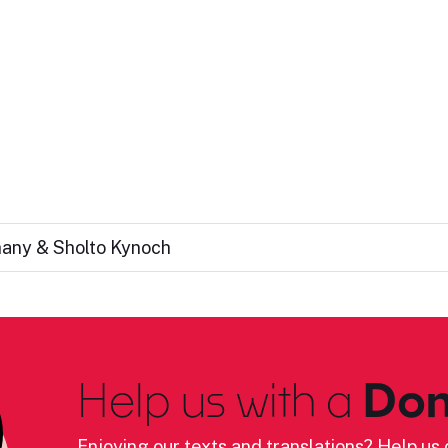
hany & Sholto Kynoch
Help us with a
Don
Enjoying our texts and translations? Help us c