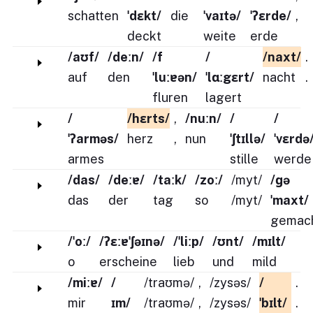
schatten
ˈdɛkt/
die
ˈvaɪtə/
ˈʔɛrde/
,
deckt
weite
erde
/aʊf/
/deːn/
/f
/
/naxt/
.
auf
den
ˈluːɐən/
ˈlɑːgɛrt/
nacht
.
fluren
lagert
/
/hɛrts/
,
/nuːn/
/
/
ˈʔarməs/
herz
,
nun
ˈʃtɪllə/
ˈvɛrdə
armes
stille
werde
/das/
/deːɐ/
/taːk/
/zoː/
/myt/
/ɡə
das
der
tag
so
/myt/
ˈmaxt/
gemac
/ˈoː/
/ʔɛːɐˈʃəɪnə/
/ˈliːp/
/ʊnt/
/mɪlt/
o
erscheine
lieb
und
mild
/miːɐ/
/
/traʊmə/
,
/zysəs/
/
.
mir
ɪm/
/traʊmə/
,
/zysəs/
ˈbɪlt/
.