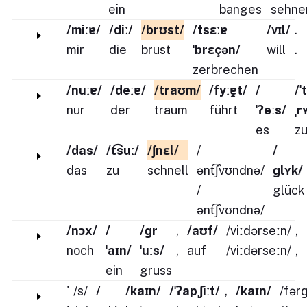
ein
banges
sehne
/miːɐ/
/diː/
/brʊst/
/tsɛːɐ
/vɪl/
.
mir
die
brust
ˈbrɛçən/
will
.
zerbrechen
/nuːɐ/
/deːɐ/
/traʊm/
/fyːɐ̯t/
/
/ˈ
nur
der
traum
führt
ˈʔeːs/
ˌr
es
z
/das/
/t͡suː/
/ʃnɛl/
/
/
das
zu
schnell
ənt͡ʃvʊndnə/
ɡlʏk/
/
glück
ənt͡ʃvʊndnə/
/nɔx/
/
/ɡr
,
/aʊf/
/viːdərseːn/
,
noch
ˈaɪn/
ˈuːs/
,
auf
/viːdərseːn/
,
ein
gruss
'
/s/
/
/kaɪn/
/ˈʔapˌʃiːt/
,
/kaɪn/
/fər