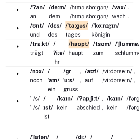
/ˈʔan/
/deːm/
/hɪməlsboːɡən/
/vax/
.
an
dem
/hɪməlsboːɡən/
wach
.
/ʊnt/
/dɛs/
/ˈtaːɡəs/
/ˈkøːnɪgɪn/
und
des
tages
königin
/trɛːkt/
/
/haʊpt/
/tsʊm/
/ˈʃlʊmmɐ
trägt
ʔiːɐ/
haupt
zum
schlumm
ihr
/nɔx/
/
/ɡr
,
/aʊf/
/viːdərseːn/
,
noch
ˈaɪn/
ˈuːs/
,
auf
/viːdərseːn/
,
ein
gruss
'
/s/
/
/kaɪn/
/ˈʔapˌʃiːt/
,
/kaɪn/
/fər
'
/s/
ɪst/
kein
abschied
,
kein
/fər
ist
/ˈʃatən/
/
/diː/
/
/
,