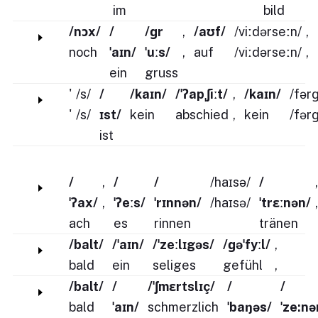
im
bild
/nɔx/
/
/ɡr
,
/aʊf/
/viːdərseːn/
,
noch
ˈaɪn/
ˈuːs/
,
auf
/viːdərseːn/
,
ein
gruss
'
/s/
/
/kaɪn/
/ˈʔapˌʃiːt/
,
/kaɪn/
/fər
'
/s/
ɪst/
kein
abschied
,
kein
/fər
ist
/
,
/
/
/haɪsə/
/
,
ˈʔax/
,
ˈʔeːs/
ˈrɪnnən/
/haɪsə/
ˈtrɛːnən/
,
ach
es
rinnen
tränen
/balt/
/ˈaɪn/
/ˈzeːlɪgəs/
/ɡəˈfyːl/
,
bald
ein
seliges
gefühl
,
/balt/
/
/ˈʃmɛrtslɪç/
/
/
bald
ˈaɪn/
schmerzlich
ˈbaŋəs/
ˈze:nə