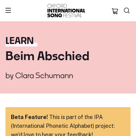
Oxford Internation
LEARN
Beim Abschied
by
Clara Schumann
Beta Feature!
This is part of the IPA
(International Phonetic Alphabet) project:
we'd love to hear
your feedback!