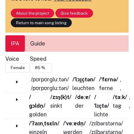
About the project
Give feedback
Return to main song listing
IPA
Guide
Voice
Speed
/pʊrpʊrɡluːtən/
/ˈlɔɪ̯çtən/
/ˈfɛrnə/
,
/pʊrpʊrɡluːtən/
leuchten
ferne
,
/
/zɪŋ(k)t/
/deːɐ/
/
/taːk/
,
ɡɔldn̩/
sinkt
der
ˈlɪçtə/
tag
,
golden
lichte
/ˈʔaɪnˌtsɛln/
/ˈveːɐdn̩/
/zɪlbərstərnə/
einzeln
werden
/zɪlbərstərnə/