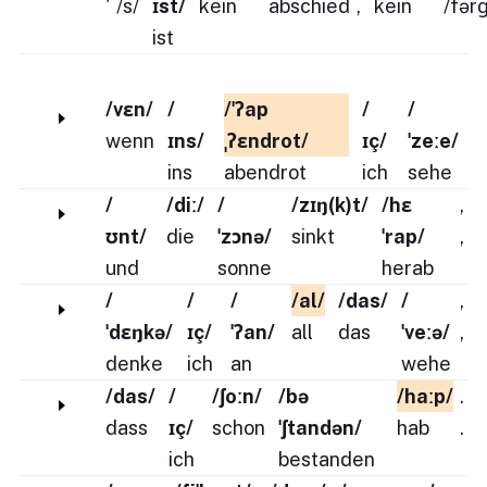
'
/s/
ɪst/
kein
abschied
,
kein
/fər
ist
/vɛn/
/
/ˈʔap
/
/
wenn
ɪns/
ˌʔɛndrot/
ɪç/
ˈzeːe/
ins
abendrot
ich
sehe
/
/diː/
/
/zɪŋ(k)t/
/hɛ
,
ʊnt/
die
ˈzɔnə/
sinkt
ˈrap/
,
und
sonne
herab
/
/
/
/al/
/das/
/
,
ˈdɛŋkə/
ɪç/
ˈʔan/
all
das
ˈveːə/
,
denke
ich
an
wehe
/das/
/
/ʃoːn/
/bə
/haːp/
.
dass
ɪç/
schon
ˈʃtandən/
hab
.
ich
bestanden