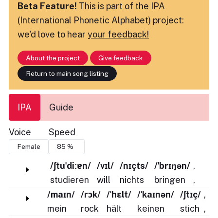
Beta Feature!
This is part of the IPA
(International Phonetic Alphabet) project:
we'd love to hear
your feedback!
About the project
Give feedback
Return to main song listing
IPA
Guide
Voice
Speed
/ʃtuˈdiːɐn/
/vɪl/
/nɪçts/
/ˈbrɪŋən/
,
studieren
will
nichts
bringen
,
/maɪn/
/rɔk/
/ˈhɛlt/
/ˈkaɪnən/
/ʃtɪç/
,
mein
rock
hält
keinen
stich
,