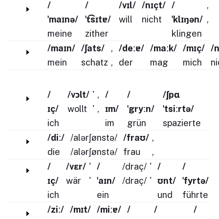
/
/
/vɪl/
/nɪçt/
/
,
ˈmaɪnə/
ˈt͡sɪtɐ/
will
nicht
ˈklɪŋən/
,
meine
zither
klingen
/maɪn/
/ʃats/
,
/deːɐ/
/maːk/
/mɪç/
/n
mein
schatz
,
der
mag
mich
ni
/
/vɔlt/
'
,
/
/
/ʃpɑ
ɪç/
wollt
'
,
ɪm/
ˈgryːn/
ˈtsiːrtə/
ich
im
grün
spazierte
/diː/
/alərʃønstə/
/fraʊ/
,
die
/alərʃønstə/
frau
,
/
/vɛr/
'
/
/draç/
'
/
/
ɪç/
wär
'
ˈaɪn/
/draç/
'
ʊnt/
ˈfyrtə/
ich
ein
und
führte
/ziː/
/mɪt/
/miːɐ/
/
/
/