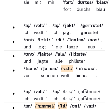
sie
mit
mir
ˈfɔrt/
ˈdʊrtss/
ˈblaʊ/
fort
durchs
blau
/ɪç/
/vɔlt/
'
,
/ɪç/
/ˈjakt/
'
/gəˈrʏstət/
ich
wollt
'
,
ich
jagt
'
gerüstet
/ʊnt/
/leːkt/
'
/diː/
/ˈlantsə/
/aʊs/
,
und
legt
'
die
lanze
aus
,
/ʊnt/
/ˈjaktə/
/ˈalə/
/fiːlɪstɐ/
und
jagte
alle
philister
/tsuːɐ/
/ˈʃøːnən/
/ˈvɛlt/
/hɪˈnaʊs/
.
zur
schönen
welt
hinaus
.
/ɪç/
/vɔlt/
'
,
/ɪç/
/lɛ:k/
'
/jət͡stʊndɐ/
ich
wollt
'
,
ich
/lɛ:k/
'
/jət͡stʊndɐ/
/ɪm/
/ˈhɪmmel/
/ʃtɪl/
/ʊnt/
/ˈvaɪt/