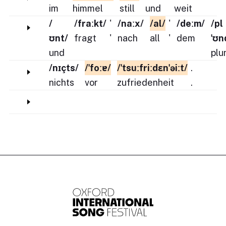
im
himmel
still
und
weit
/
/fraːkt/
'
/naːx/
/al/
'
/deːm/
/pl
ʊnt/
fragt
'
nach
all
'
dem
ˈʊn
und
plu
/nɪçts/
/ˈfoːɐ/
/ˈtsuːfriːdɛnˈəiːt/
.
nichts
vor
zufriedenheit
.