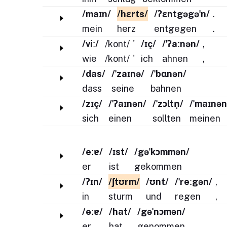
/maɪn/
/hɛrts/
/ʔɛntgəgəˈn/
.
mein
herz
entgegen
.
/viː/
/kont/
'
/ɪç/
/ˈʔaːnən/
,
wie
/kont/
'
ich
ahnen
,
/das/
/ˈzaɪnə/
/ˈbɑnən/
dass
seine
bahnen
/zɪç/
/ˈʔaɪnən/
/ˈzɔltn̩/
/ˈmaɪnən
sich
einen
sollten
meinen
/eːɐ/
/ɪst/
/gəˈkɔmmən/
er
ist
gekommen
/ʔɪn/
/ʃtʊrm/
/ʊnt/
/ˈreːgən/
,
in
sturm
und
regen
,
/eːɐ/
/hat/
/gəˈnɔmən/
er
hat
genommen