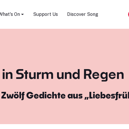
Song Festival
What's On
Support Us
Discover Song
 in Sturm und Regen
m
Zwölf Gedichte aus „Liebesfrü