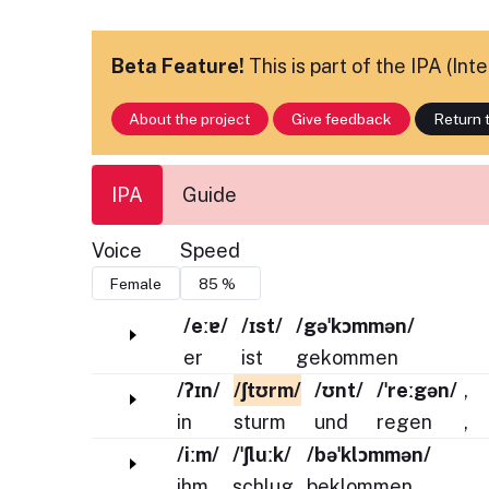
Beta Feature!
This is part of the IPA (In
About the project
Give feedback
Return t
IPA
Guide
Voice
Speed
/eːɐ/
/ɪst/
/gəˈkɔmmən/
er
ist
gekommen
/ʔɪn/
/ʃtʊrm/
/ʊnt/
/ˈreːgən/
,
in
sturm
und
regen
,
/iːm/
/ˈʃluːk/
/bəˈklɔmmən/
ihm
schlug
beklommen