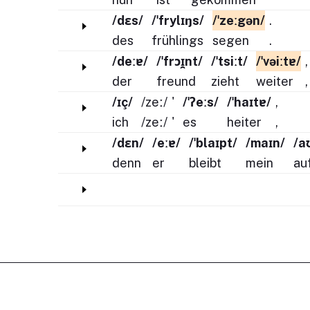
/dɛs/
/ˈfrylɪŋs/
/ˈzeːgən/
.
des
frühlings
segen
.
/deːɐ/
/ˈfrɔɪ̯nt/
/ˈtsiːt/
/ˈvəiːtɐ/
,
der
freund
zieht
weiter
,
/ɪç/
/zeː/
'
/ˈʔeːs/
/ˈhaɪtɐ/
,
ich
/zeː/
'
es
heiter
,
/dɛn/
/eːɐ/
/ˈblaɪpt/
/maɪn/
/a
denn
er
bleibt
mein
au