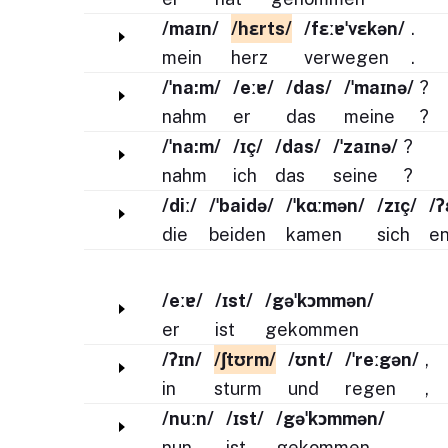
/maɪn/
/hɛrts/
/fɛːɐˈvɛkən/
.
mein
herz
verwegen
.
/ˈna:m/
/eːɐ/
/das/
/ˈmaɪnə/
?
nahm
er
das
meine
?
/ˈna:m/
/ɪç/
/das/
/ˈzaɪnə/
?
nahm
ich
das
seine
?
/diː/
/ˈbaidə/
/ˈkɑːmən/
/zɪç/
/ʔ
die
beiden
kamen
sich
e
/eːɐ/
/ɪst/
/gəˈkɔmmən/
er
ist
gekommen
/ʔɪn/
/ʃtʊrm/
/ʊnt/
/ˈreːgən/
,
in
sturm
und
regen
,
/nuːn/
/ɪst/
/gəˈkɔmmən/
nun
ist
gekommen