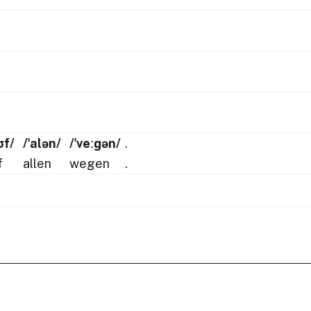
ʊf/
/ˈalən/
/ˈveːɡən/
.
f
allen
wegen
.