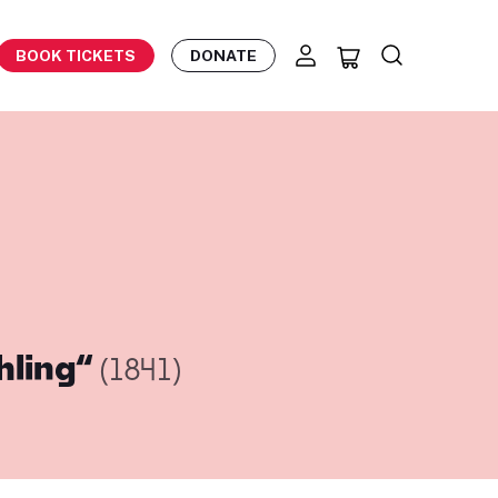
BOOK TICKETS
DONATE
hling“
(1841)