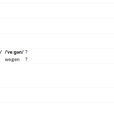
/
/ˈveːɡən/
?
wegen
?