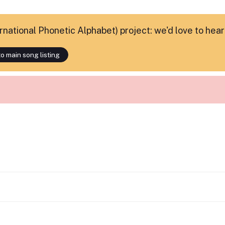
ternational Phonetic Alphabet) project: we'd love to hea
o main song listing