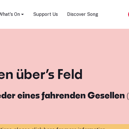
Song Festival
What's On
Support Us
Discover Song
n über’s Feld
eder eines fahrenden Gesellen