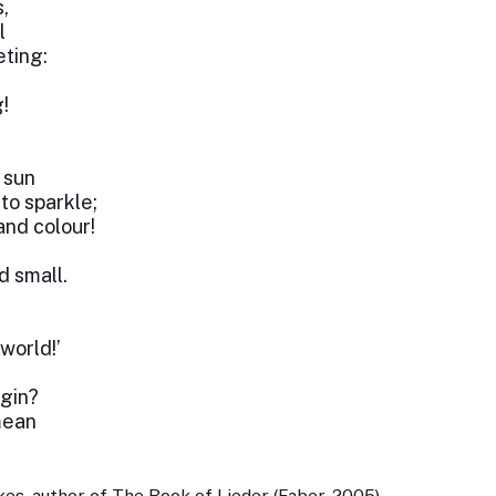
,
l
eting:
!
 sun
to sparkle;
and colour!
d small.
world!’
gin?
mean
es, author of The Book of Lieder (Faber, 2005)