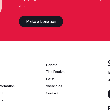
all.
Make a Donation
n
Donate
The Festival
J
n
FAQs
u
formation
Vacancies
rd
Contact
ts