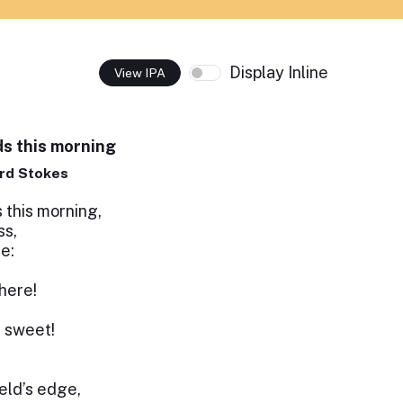
Display Inline
View IPA
ds this morning
rd Stokes
 this morning,
ss,
e:
here!
 sweet!
ield’s edge,