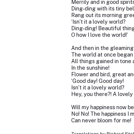
Merrily and in good spirits
Ding-ding with its tiny bel
Rang out its morning gre
‘Isn’t it a lovely world?
Ding-ding! Beautiful thing
O how I love the world!’
And then in the gleaming
The world at once began 
All things gained in tone 
In the sunshine!
Flower and bird, great an
‘Good day! Good day!
Isn’t it a lovely world?
Hey, you there?! A lovely 
Will my happiness now be
No! No! The happiness I 
Can never bloom for me!
Translations by Richard Stok