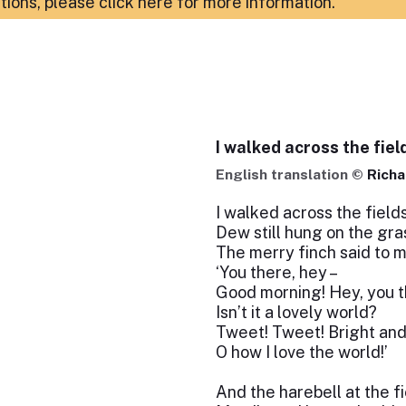
ations,
please click here for more information
.
I walked across the fiel
English translation ©
Richa
I walked across the fields
Dew still hung on the gra
The merry finch said to m
‘You there, hey –
Good morning! Hey, you t
Isn’t it a lovely world?
Tweet! Tweet! Bright and
O how I love the world!’
And the harebell at the f