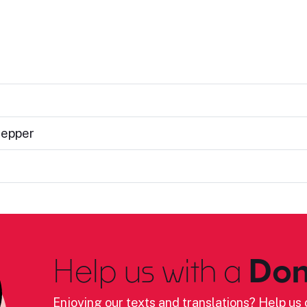
Lepper
Help us with a
Don
Enjoying our texts and translations? Help us c