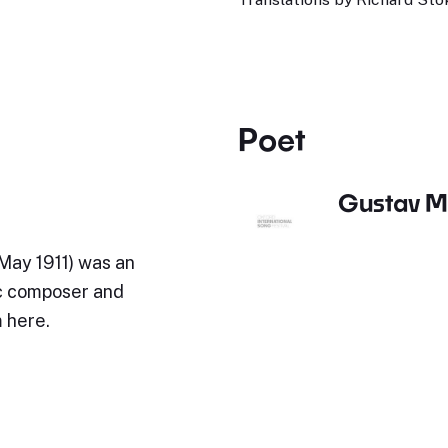
Poet
Gustav M
 May 1911) was an
c composer and
 here.