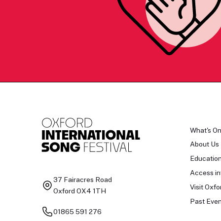
What's O
About Us
Educatio
Access in
37 Fairacres Road
Visit Oxfo
Oxford OX4 1TH
Past Even
01865 591 276