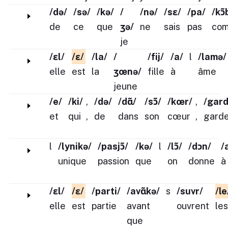
/də/
/sə/
/kə/
/
/nə/
/sɛ/
/pa/
/kɔ̃
de
ce
que
ʒə/
ne
sais
pas
com
je
/ɛl/
/ɛ/
/la/
/
/fij/
/a/
l
/lamə/
elle
est
la
ʒœnə/
fille
à
âme
jeune
/e/
/ki/
,
/də/
/dɑ̃/
/sɔ̃/
/kœr/
,
/gard
et
qui
,
de
dans
son
cœur
,
gard
l
/lynikə/
/pasjɔ̃/
/kə/
l
/lɔ̃/
/dɔn/
/
unique
passion
que
on
donne
à
/ɛl/
/ɛ/
/parti/
/avɑ̃kə/
s
/suvr/
/le
elle
est
partie
avant
ouvrent
les
que