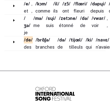
/e/
,
/kɔm/
/il/
/zɔ̃/
/flœri/
/dəpɥi/
et
,
comme
ils
ont
fleuri
depuis
/
/mə/
/sɥi/
/zetɔne/
/də/
/vwar/
,
ʒə/
me
suis
étonné
de
voir
,
je
/de/
/brɑ̃ʃə/
/də/
/tijœl/
/ki/
/navɛ/
des
branches
de
tilleuls
qui
n'avaie