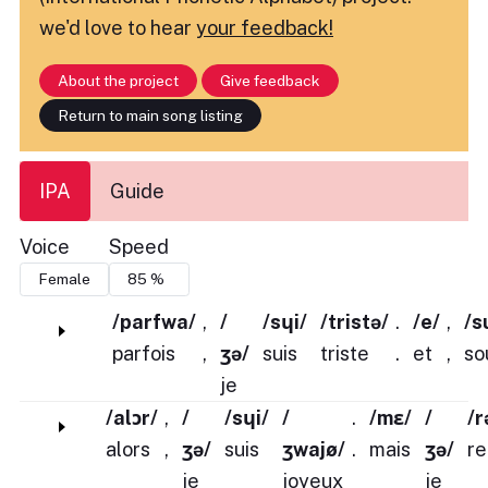
we'd love to hear
your feedback!
About the project
Give feedback
Return to main song listing
IPA
Guide
Voice
Speed
/parfwa/
,
/
/sɥi/
/tristə/
.
/e/
,
/s
parfois
,
ʒə/
suis
triste
.
et
,
so
je
/alɔr/
,
/
/sɥi/
/
.
/mɛ/
/
/r
alors
,
ʒə/
suis
ʒwajø/
.
mais
ʒə/
re
je
joyeux
je