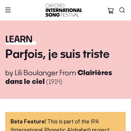
Oxford Internation
LEARN
Parfois, je suis triste
by
Lili Boulanger
From
Clairières
dans le ciel
(1914)
Beta Feature!
This is part of the IPA
(International Phonetic Alphabet) project: