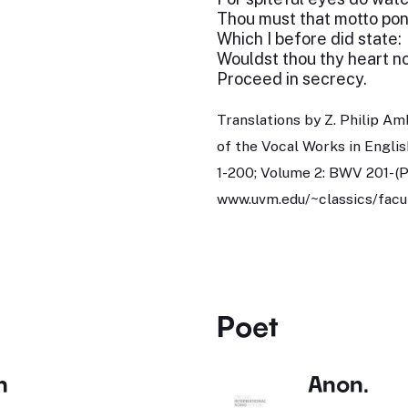
Thou must that motto po
Which I before did state:
Wouldst thou thy heart n
Proceed in secrecy.
Translations by Z. Philip Am
of the Vocal Works in Engl
1-200; Volume 2: BWV 201- (Ph
www.uvm.edu/~classics/facu
Poet
h
Anon.