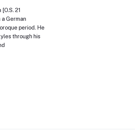
[O.S. 21
s a German
oroque period. He
yles through his
nd