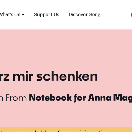
Song Festival
What's On
Support Us
Discover Song
erz mir schenken
h
From
Notebook for Anna Ma