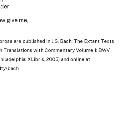
nder
ow give me,
brose are published in J.S. Bach: The Extant Texts
ish Translations with Commentary Volume 1: BWV
iladelphia: XLibris, 2005) and online at
lty/bach