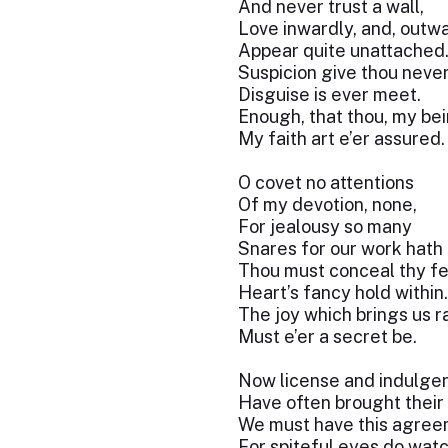
And never trust a wall,
Love inwardly, and, outwa
Appear quite unattached
Suspicion give thou never
Disguise is ever meet.
Enough, that thou, my bei
My faith art e’er assured.
O covet no attentions
Of my devotion, none,
For jealousy so many
Snares for our work hath 
Thou must conceal thy fe
Heart’s fancy hold within.
The joy which brings us r
Must e’er a secret be.
Now license and indulge
Have often brought their 
We must have this agree
For spiteful eyes do watc