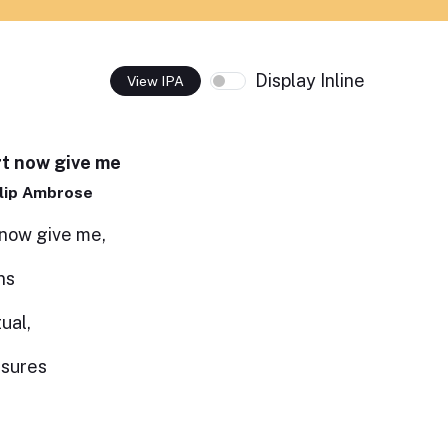
Display Inline
View IPA
rt now give me
ilip Ambrose
 now give me,
ns
ual,
asures