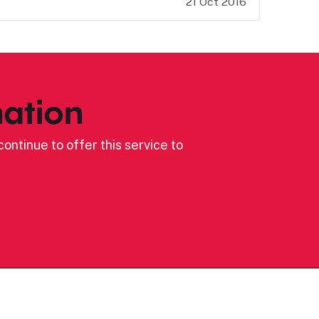
21 Oct 2016
ation
ontinue to offer this service to