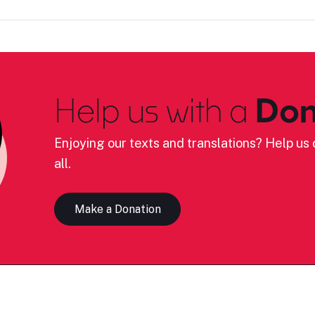
Help us with a
Don
Enjoying our texts and translations? Help us c
all.
Make a Donation