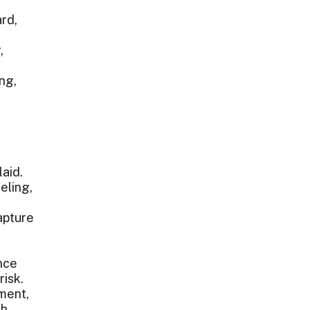
rd,
.
,
ng,
laid.
eling,
apture
nce
risk.
ment,
h.