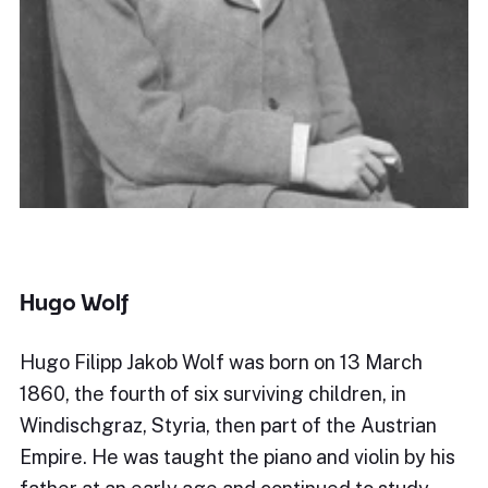
Hugo Wolf
Hugo Filipp Jakob Wolf was born on 13 March
1860, the fourth of six surviving children, in
Windischgraz, Styria, then part of the Austrian
Empire. He was taught the piano and violin by his