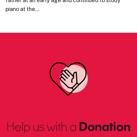
father at an early age and continued to study
piano at the…
Help us with a
Donation