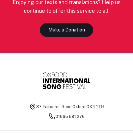
Enjoying our texts and translations? Help us
continue to offer this service to all.
Make a Donation
37 Fairacres Road
Oxford OX4 1TH
01865 591 276