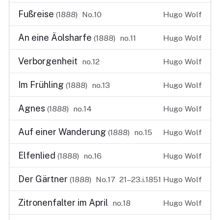
Fußreise
(1888)
No.10
Hugo Wolf
An eine Äolsharfe
(1888)
no.11
Hugo Wolf
Verborgenheit
no.12
Hugo Wolf
Im Frühling
(1888)
no.13
Hugo Wolf
Agnes
(1888)
no.14
Hugo Wolf
Auf einer Wanderung
(1888)
no.15
Hugo Wolf
Elfenlied
(1888)
no.16
Hugo Wolf
Der Gärtner
(1888)
No.17
21–23.i.1851
Hugo Wolf
Zitronenfalter im April
no.18
Hugo Wolf